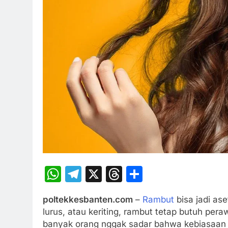
WhatsApp
Telegram
X
Threads
Share
poltekkesbanten.com
–
Rambut
bisa jadi as
lurus, atau keriting, rambut tetap butuh pera
banyak orang nggak sadar bahwa kebiasaan s