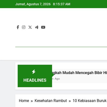
Skip
Jumat, Agustus 7, 2026
8:15:38 AM
to
content
7 Langkah Mudah Mencegah Bibir Hitam
1 Tahun Ago
HEADLINES
Home
Kesehatan Rambut
10 Kebiasaan Buruk