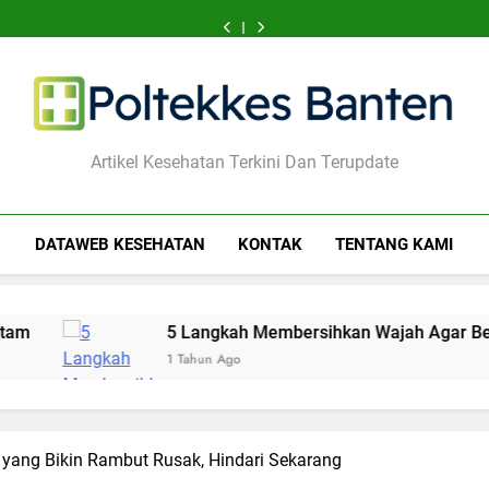
Aktivitas
Kebiasaan
Langkah
Langkah
Aktivitas
Kebiasaan
Langkah
5
7
Ringan
Sehat
Mudah
Membersihkan
Ringan
Sehat
Mudah
Langkah
Aktivitas
yang
yang
Mencegah
Wajah
yang
yang
Mencegah
Membersihkan
Ringan
Bisa
Dukung
Bibir
Agar
Bisa
Dukung
Bibir
Wajah
yang
Menenangkan
Fungsi
Hitam
Bebas
Menenangkan
Fungsi
Hitam
Agar
Bisa
Pikiran
Seksual
Jerawat
Pikiran
Seksual
Bebas
Menenangkan
Cemas
Cemas
Jerawat
Pikiran
Cemas
Poltekkes Banten
Artikel Kesehatan Terkini Dan Terupdate
DATAWEB KESEHATAN
KONTAK
TENTANG KAMI
5 Langkah Membersihkan Wajah Agar Bebas Jerawat
1 Tahun Ago
 yang Bikin Rambut Rusak, Hindari Sekarang