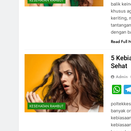
KESEHATAN RAMBUT
balik kei
khusus ag
keriting,
tantangan
dengan ba
Read Full 
5 Kebi
Sehat
Admin
W
poltekkes
KESEHATAN RAMBUT
banyak or
kebiasaan
kebiasaa