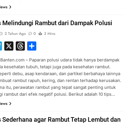
News
s Melindungi Rambut dari Dampak Polusi
2 Tahun Ago
0
3 Mins
hatsApp
Telegram
X
Threads
Share
Banten.com – Paparan polusi udara tidak hanya berdampak
a kesehatan tubuh, tetapi juga pada kesehatan rambut.
eperti debu, asap kendaraan, dan partikel berbahaya lainnya
buat rambut rapuh, kering, dan rentan terhadap kerusakan.
na itu, perawatan rambut yang tepat sangat penting untuk
i rambut dari efek negatif polusi. Berikut adalah 10 tips…
News
s Sederhana agar Rambut Tetap Lembut dan