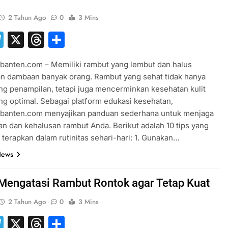
2 Tahun Ago
0
3 Mins
hatsApp
Telegram
X
Threads
Share
banten.com – Memiliki rambut yang lembut dan halus
n dambaan banyak orang. Rambut yang sehat tidak hanya
 penampilan, tetapi juga mencerminkan kesehatan kulit
ng optimal. Sebagai platform edukasi kesehatan,
sbanten.com menyajikan panduan sederhana untuk menjaga
n dan kehalusan rambut Anda. Berikut adalah 10 tips yang
 terapkan dalam rutinitas sehari-hari: 1. Gunakan…
News
 Mengatasi Rambut Rontok agar Tetap Kuat
2 Tahun Ago
0
3 Mins
hatsApp
Telegram
X
Threads
Share