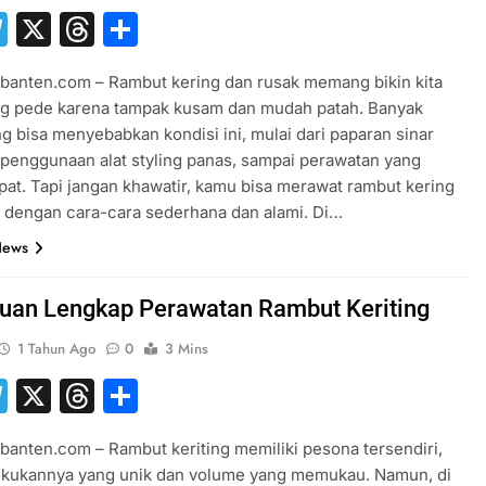
hatsApp
Telegram
X
Threads
Share
banten.com – Rambut kering dan rusak memang bikin kita
ang pede karena tampak kusam dan mudah patah. Banyak
ng bisa menyebabkan kondisi ini, mulai dari paparan sinar
 penggunaan alat styling panas, sampai perawatan yang
pat. Tapi jangan khawatir, kamu bisa merawat rambut kering
 dengan cara-cara sederhana dan alami. Di…
News
uan Lengkap Perawatan Rambut Keriting
1 Tahun Ago
0
3 Mins
hatsApp
Telegram
X
Threads
Share
banten.com – Rambut keriting memiliki pesona tersendiri,
ekukannya yang unik dan volume yang memukau. Namun, di