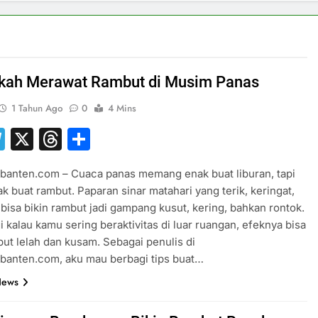
kah Merawat Rambut di Musim Panas
1 Tahun Ago
0
4 Mins
hatsApp
Telegram
X
Threads
Share
banten.com – Cuaca panas memang enak buat liburan, tapi
k buat rambut. Paparan sinar matahari yang terik, keringat,
bisa bikin rambut jadi gampang kusut, kering, bahkan rontok.
i kalau kamu sering beraktivitas di luar ruangan, efeknya bisa
but lelah dan kusam. Sebagai penulis di
banten.com, aku mau berbagi tips buat…
News