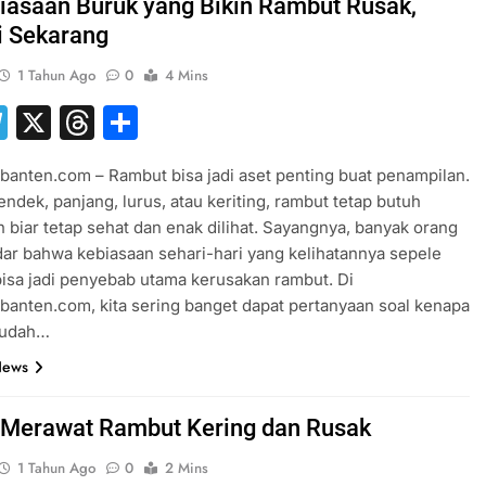
iasaan Buruk yang Bikin Rambut Rusak,
i Sekarang
1 Tahun Ago
0
4 Mins
hatsApp
Telegram
X
Threads
Share
banten.com – Rambut bisa jadi aset penting buat penampilan.
endek, panjang, lurus, atau keriting, rambut tetap butuh
 biar tetap sehat dan enak dilihat. Sayangnya, banyak orang
ar bahwa kebiasaan sehari-hari yang kelihatannya sepele
bisa jadi penyebab utama kerusakan rambut. Di
banten.com, kita sering banget dapat pertanyaan soal kenapa
mudah…
News
 Merawat Rambut Kering dan Rusak
1 Tahun Ago
0
2 Mins