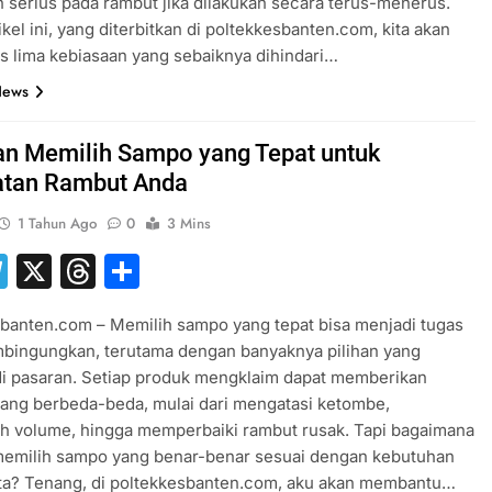
 serius pada rambut jika dilakukan secara terus-menerus.
ikel ini, yang diterbitkan di poltekkesbanten.com, kita akan
 lima kebiasaan yang sebaiknya dihindari…
News
n Memilih Sampo yang Tepat untuk
tan Rambut Anda
1 Tahun Ago
0
3 Mins
hatsApp
Telegram
X
Threads
Share
banten.com – Memilih sampo yang tepat bisa menjadi tugas
bingungkan, terutama dengan banyaknya pilihan yang
di pasaran. Setiap produk mengklaim dapat memberikan
ang berbeda-beda, mulai dari mengatasi ketombe,
 volume, hingga memperbaiki rambut rusak. Tapi bagaimana
memilih sampo yang benar-benar sesuai dengan kebutuhan
ita? Tenang, di poltekkesbanten.com, aku akan membantu…