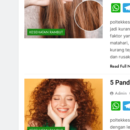
W
poltekkes
jadi kur
KESEHATAN RAMBUT
faktor ya
matahari,
kurang te
dan rusak
Read Full 
5 Pand
Admin
W
poltekkes
dengan l