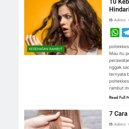
10 Keb
Hindar
Admin
W
poltekkes
KESEHATAN RAMBUT
Mau itu p
perawatan
nggak sad
ternyata 
poltekkes
rambut 
Read Full 
7 Cara
Admin