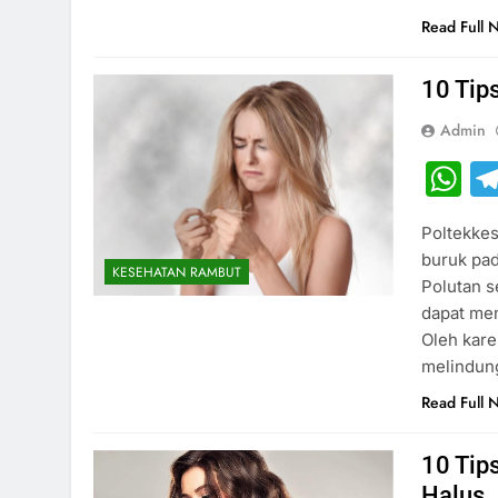
Read Full 
10 Tip
Admin
W
Poltekkes
buruk pad
KESEHATAN RAMBUT
Polutan s
dapat mem
Oleh kare
melindung
Read Full 
10 Tip
Halus