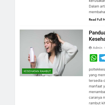
kerusakan
Dalam art
membahas
Read Full 
Pandua
Keseha
Admin
W
poltekkes
KESEHATAN RAMBUT
yang mem
tersedia 
manfaat y
menambah
caranya 
rambut k