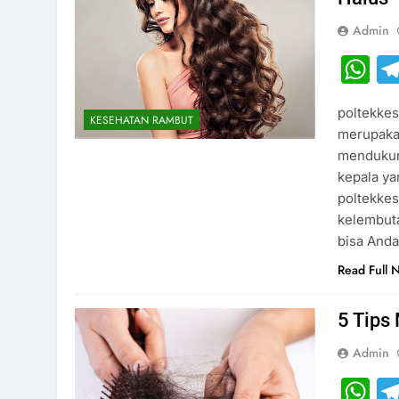
Admin
W
poltekkes
KESEHATAN RAMBUT
merupaka
mendukung
kepala ya
poltekke
kelembuta
bisa Anda
Read Full 
5 Tips
Admin
W