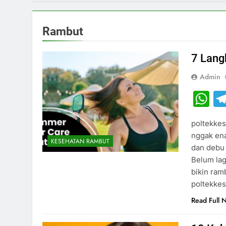
Rambut
7 Lang
Admin
W
poltekkes
nggak ena
KESEHATAN RAMBUT
dan debu 
Belum lag
bikin ram
poltekkes
Read Full 