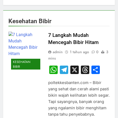
Kesehatan Bibir
7 Langkah Mudah
Mencegah Bibir Hitam
admin
1 tahun ago
0
3
mins
KESEHATAN
BIBIR
WhatsApp
Telegram
X
Thread
Sha
poltekkesbanten.com – Bibir
yang sehat dan cerah alami pasti
bikin wajah kelihatan lebih segar.
Tapi sayangnya, banyak orang
yang ngalamin bibir menghitam
tanpa tahu penyebabnya.