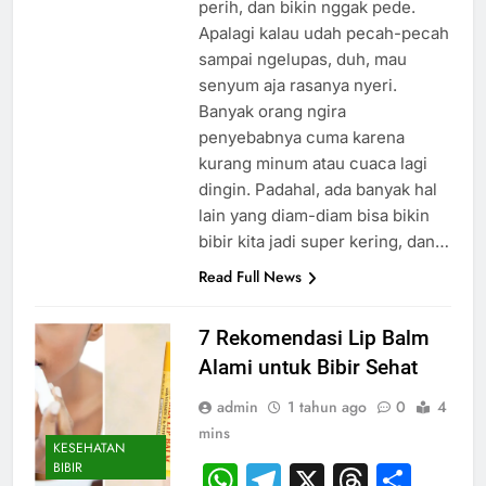
perih, dan bikin nggak pede.
Apalagi kalau udah pecah-pecah
sampai ngelupas, duh, mau
senyum aja rasanya nyeri.
Banyak orang ngira
penyebabnya cuma karena
kurang minum atau cuaca lagi
dingin. Padahal, ada banyak hal
lain yang diam-diam bisa bikin
bibir kita jadi super kering, dan…
Read Full News
7 Rekomendasi Lip Balm
Alami untuk Bibir Sehat
admin
1 tahun ago
0
4
mins
KESEHATAN
BIBIR
WhatsApp
Telegram
X
Thread
Sha