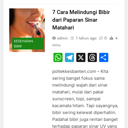
7 Cara Melindungi Bibir
dari Paparan Sinar
Matahari
admin
1 tahun ago
0
4
KESEHATAN
mins
BIBIR
WhatsApp
Telegram
X
Thread
Sha
poltekkesbanten.com – Kita
sering banget fokus sama
melindungi wajah dari sinar
matahari, mulai dari pakai
sunscreen, topi, sampai
kacamata hitam. Tapi sayangnya,
bibir sering kelewat diperhatiin.
Padahal bibir juga rentan banget
terhadap paparan sinar UV yang