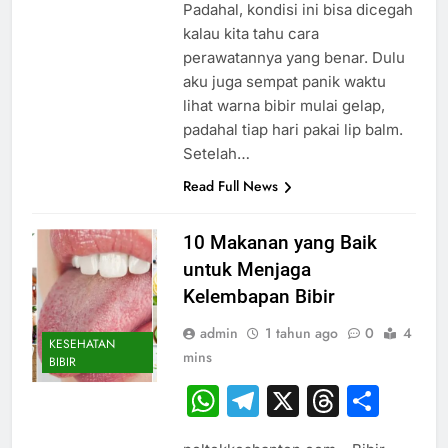
Padahal, kondisi ini bisa dicegah
kalau kita tahu cara
perawatannya yang benar. Dulu
aku juga sempat panik waktu
lihat warna bibir mulai gelap,
padahal tiap hari pakai lip balm.
Setelah…
Read Full News
10 Makanan yang Baik
untuk Menjaga
Kelembapan Bibir
admin
1 tahun ago
0
4
KESEHATAN
mins
BIBIR
WhatsApp
Telegram
X
Thread
Sha