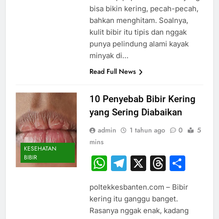
bisa bikin kering, pecah-pecah,
bahkan menghitam. Soalnya,
kulit bibir itu tipis dan nggak
punya pelindung alami kayak
minyak di…
Read Full News
10 Penyebab Bibir Kering
yang Sering Diabaikan
admin
1 tahun ago
0
5
mins
KESEHATAN
BIBIR
WhatsApp
Telegram
X
Thread
Sha
poltekkesbanten.com – Bibir
kering itu ganggu banget.
Rasanya nggak enak, kadang