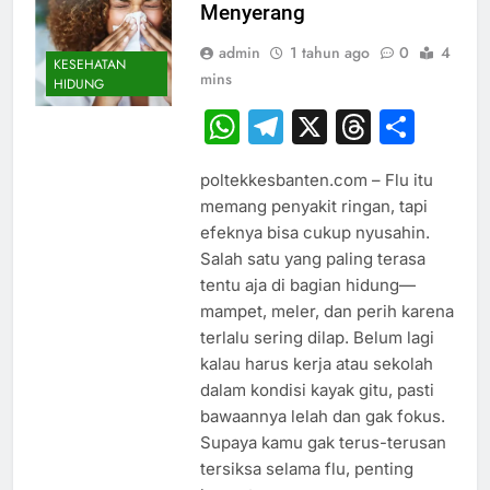
Menyerang
admin
1 tahun ago
0
4
KESEHATAN
mins
HIDUNG
WhatsApp
Telegram
X
Thread
Sha
poltekkesbanten.com – Flu itu
memang penyakit ringan, tapi
efeknya bisa cukup nyusahin.
Salah satu yang paling terasa
tentu aja di bagian hidung—
mampet, meler, dan perih karena
terlalu sering dilap. Belum lagi
kalau harus kerja atau sekolah
dalam kondisi kayak gitu, pasti
bawaannya lelah dan gak fokus.
Supaya kamu gak terus-terusan
tersiksa selama flu, penting