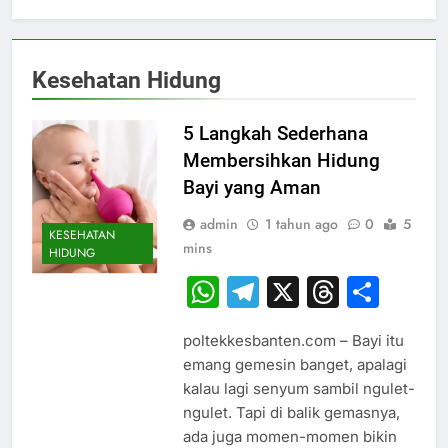
Kesehatan Hidung
5 Langkah Sederhana
Membersihkan Hidung
Bayi yang Aman
admin
1 tahun ago
0
5
KESEHATAN
mins
HIDUNG
WhatsApp
Telegram
X
Thread
Sha
poltekkesbanten.com – Bayi itu
emang gemesin banget, apalagi
kalau lagi senyum sambil ngulet-
ngulet. Tapi di balik gemasnya,
ada juga momen-momen bikin