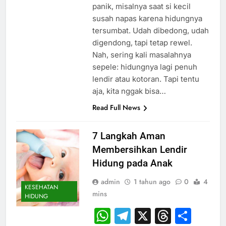
panik, misalnya saat si kecil
susah napas karena hidungnya
tersumbat. Udah dibedong, udah
digendong, tapi tetap rewel.
Nah, sering kali masalahnya
sepele: hidungnya lagi penuh
lendir atau kotoran. Tapi tentu
aja, kita nggak bisa…
Read Full News
7 Langkah Aman
Membersihkan Lendir
Hidung pada Anak
admin
1 tahun ago
0
4
KESEHATAN
mins
HIDUNG
WhatsApp
Telegram
X
Thread
Sha