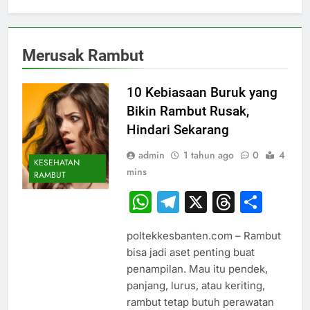
Merusak Rambut
10 Kebiasaan Buruk yang
Bikin Rambut Rusak,
Hindari Sekarang
admin
1 tahun ago
0
4
KESEHATAN
mins
RAMBUT
WhatsApp
Telegram
X
Thread
Sha
poltekkesbanten.com – Rambut
bisa jadi aset penting buat
penampilan. Mau itu pendek,
panjang, lurus, atau keriting,
rambut tetap butuh perawatan