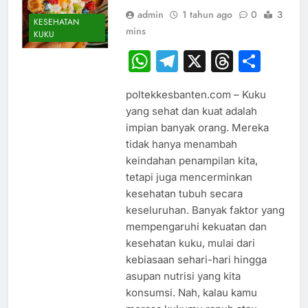
admin
1 tahun ago
0
3
KESEHATAN
mins
KUKU
WhatsApp
Telegram
X
Thread
Sha
poltekkesbanten.com – Kuku
yang sehat dan kuat adalah
impian banyak orang. Mereka
tidak hanya menambah
keindahan penampilan kita,
tetapi juga mencerminkan
kesehatan tubuh secara
keseluruhan. Banyak faktor yang
mempengaruhi kekuatan dan
kesehatan kuku, mulai dari
kebiasaan sehari-hari hingga
asupan nutrisi yang kita
konsumsi. Nah, kalau kamu