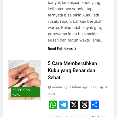
banyak kebiasaan kecil yang
kelihatannya sepele, tapi
ternyata bisa bikin kuku jadi
rusak, rapuh, bahkan berubah
warna. Kalau udah kayak gitu,
perawatan kuku bisa makin
susah dan butuh waktu lama…
Read Full News
5 Cara Membersihkan
Kuku yang Benar dan
Sehat
admin
1 tahun ago
0
4
KESEHATAN
mins
KUKU
WhatsApp
Telegram
X
Thread
Sha