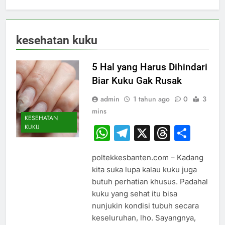
kesehatan kuku
5 Hal yang Harus Dihindari
Biar Kuku Gak Rusak
admin
1 tahun ago
0
3
mins
KESEHATAN
KUKU
WhatsApp
Telegram
X
Thread
Sha
poltekkesbanten.com – Kadang
kita suka lupa kalau kuku juga
butuh perhatian khusus. Padahal
kuku yang sehat itu bisa
nunjukin kondisi tubuh secara
keseluruhan, lho. Sayangnya,