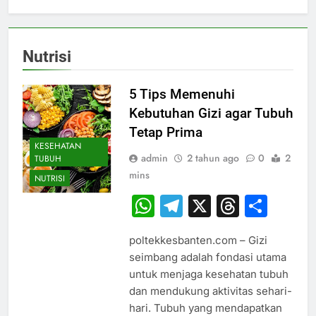
Nutrisi
5 Tips Memenuhi
Kebutuhan Gizi agar Tubuh
Tetap Prima
KESEHATAN
admin
2 tahun ago
0
2
TUBUH
mins
NUTRISI
WhatsApp
Telegram
X
Thread
Sha
poltekkesbanten.com – Gizi
seimbang adalah fondasi utama
untuk menjaga kesehatan tubuh
dan mendukung aktivitas sehari-
hari. Tubuh yang mendapatkan