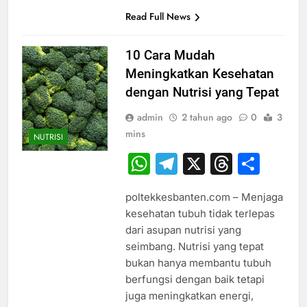
Read Full News
10 Cara Mudah
Meningkatkan Kesehatan
dengan Nutrisi yang Tepat
admin
2 tahun ago
0
3
mins
NUTRISI
WhatsApp
Telegram
X
Thread
Sha
poltekkesbanten.com – Menjaga
kesehatan tubuh tidak terlepas
dari asupan nutrisi yang
seimbang. Nutrisi yang tepat
bukan hanya membantu tubuh
berfungsi dengan baik tetapi
juga meningkatkan energi,