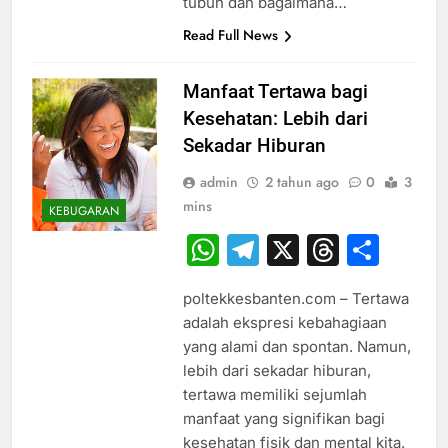
tubuh dan bagaimana…
Read Full News
Manfaat Tertawa bagi
Kesehatan: Lebih dari
Sekadar Hiburan
admin
2 tahun ago
0
3
mins
KEBUGARAN
WhatsApp
Telegram
X
Thread
Sha
poltekkesbanten.com – Tertawa
adalah ekspresi kebahagiaan
yang alami dan spontan. Namun,
lebih dari sekadar hiburan,
tertawa memiliki sejumlah
manfaat yang signifikan bagi
kesehatan fisik dan mental kita.