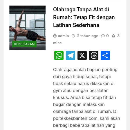
Olahraga Tanpa Alat di
Rumah: Tetap Fit dengan
Latihan Sederhana
admin
2 tahun ago
0
3
mins
KEBUGARAN
WhatsApp
Telegram
X
Thread
Sha
Olahraga adalah bagian penting
dari gaya hidup sehat, tetapi
tidak selalu harus dilakukan di
gym atau dengan peralatan
khusus. Anda bisa tetap fit dan
bugar dengan melakukan
olahraga tanpa alat di rumah. Di
poltekkesbanten.com, kami akan
berbagi beberapa latihan yang