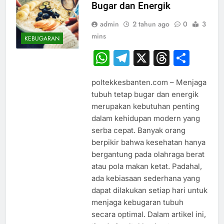
Bugar dan Energik
admin
2 tahun ago
0
3
mins
KEBUGARAN
WhatsApp
Telegram
X
Thread
Sha
poltekkesbanten.com – Menjaga
tubuh tetap bugar dan energik
merupakan kebutuhan penting
dalam kehidupan modern yang
serba cepat. Banyak orang
berpikir bahwa kesehatan hanya
bergantung pada olahraga berat
atau pola makan ketat. Padahal,
ada kebiasaan sederhana yang
dapat dilakukan setiap hari untuk
menjaga kebugaran tubuh
secara optimal. Dalam artikel ini,