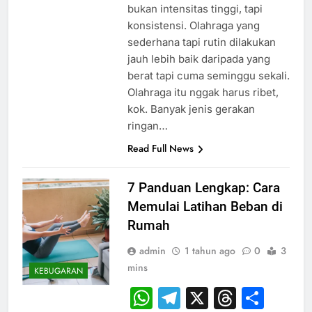
bukan intensitas tinggi, tapi
konsistensi. Olahraga yang
sederhana tapi rutin dilakukan
jauh lebih baik daripada yang
berat tapi cuma seminggu sekali.
Olahraga itu nggak harus ribet,
kok. Banyak jenis gerakan
ringan…
Read Full News
7 Panduan Lengkap: Cara
Memulai Latihan Beban di
Rumah
admin
1 tahun ago
0
3
mins
KEBUGARAN
WhatsApp
Telegram
X
Thread
Sha