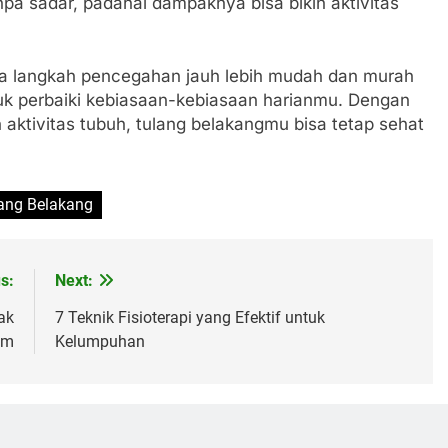
npa sadar, padahal dampaknya bisa bikin aktivitas
a langkah pencegahan jauh lebih mudah dan murah
yuk perbaiki kebiasaan-kebiasaan harianmu. Dengan
 aktivitas tubuh, tulang belakangmu bisa tetap sehat
ang Belakang
s:
Next:
ak
7 Teknik Fisioterapi yang Efektif untuk
am
Kelumpuhan