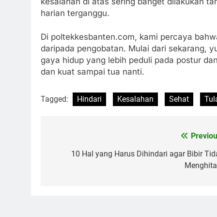
kesalahan di atas sering banget dilakukan ta
harian terganggu.
Di poltekkesbanten.com, kami percaya bahw
daripada pengobatan. Mulai dari sekarang, 
gaya hidup yang lebih peduli pada postur dan
dan kuat sampai tua nanti.
Tagged:
Hindari
Kesalahan
Sehat
Tul
Previou
Navigasi
pos
10 Hal yang Harus Dihindari agar Bibir Tid
Menghit