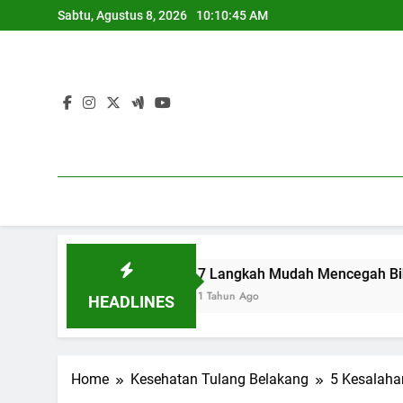
Skip
Sabtu, Agustus 8, 2026
10:10:46 AM
to
content
7 Langkah Mudah Mencegah Bibir Hitam
1 Tahun Ago
HEADLINES
Home
Kesehatan Tulang Belakang
5 Kesalaha