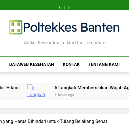
7
10
7
5
7
10
7
Aktivitas
Kebiasaan
Langkah
Langkah
Aktivitas
Kebiasaan
Langkah
5
7
Ringan
Sehat
Mudah
Membersihkan
Ringan
Sehat
Mudah
Langkah
Aktivitas
yang
yang
Mencegah
Wajah
yang
yang
Mencegah
Membersihkan
Ringan
Bisa
Dukung
Bibir
Agar
Bisa
Dukung
Bibir
Wajah
yang
Menenangkan
Fungsi
Hitam
Bebas
Menenangkan
Fungsi
Hitam
Agar
Bisa
Pikiran
Seksual
Jerawat
Pikiran
Seksual
Bebas
Menenangkan
Poltekkes Banten
Cemas
Cemas
Jerawat
Pikiran
Artikel Kesehatan Terkini Dan Terupdate
Cemas
DATAWEB KESEHATAN
KONTAK
TENTANG KAMI
5 Langkah Membersihkan Wajah Agar Bebas Jera
1 Tahun Ago
n yang Harus Dihindari untuk Tulang Belakang Sehat