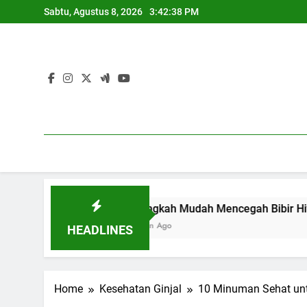
Skip
Sabtu, Agustus 8, 2026
3:42:39 PM
to
content
7 Langkah Mudah Mencegah Bibir Hitam
1 Tahun Ago
HEADLINES
Home
Kesehatan Ginjal
10 Minuman Sehat unt