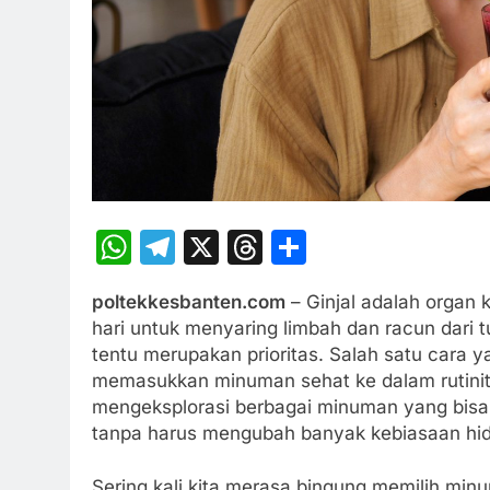
WhatsApp
Telegram
X
Threads
Share
poltekkesbanten.com
– Ginjal adalah organ 
hari untuk menyaring limbah dan racun dari t
tentu merupakan prioritas. Salah satu cara 
memasukkan minuman sehat ke dalam rutinitas
mengeksplorasi berbagai minuman yang bisa
tanpa harus mengubah banyak kebiasaan hid
Sering kali kita merasa bingung memilih min