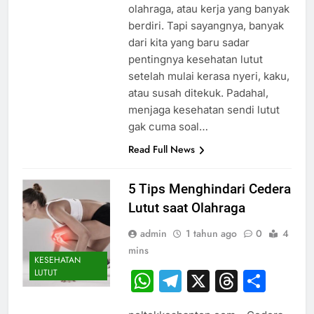
olahraga, atau kerja yang banyak
berdiri. Tapi sayangnya, banyak
dari kita yang baru sadar
pentingnya kesehatan lutut
setelah mulai kerasa nyeri, kaku,
atau susah ditekuk. Padahal,
menjaga kesehatan sendi lutut
gak cuma soal…
Read Full News
5 Tips Menghindari Cedera
Lutut saat Olahraga
admin
1 tahun ago
0
4
mins
KESEHATAN
LUTUT
WhatsApp
Telegram
X
Thread
Sha