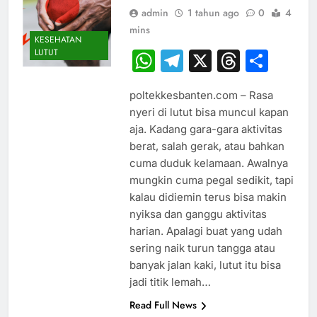
admin
1 tahun ago
0
4
mins
KESEHATAN
LUTUT
WhatsApp
Telegram
X
Thread
Sha
poltekkesbanten.com – Rasa
nyeri di lutut bisa muncul kapan
aja. Kadang gara-gara aktivitas
berat, salah gerak, atau bahkan
cuma duduk kelamaan. Awalnya
mungkin cuma pegal sedikit, tapi
kalau didiemin terus bisa makin
nyiksa dan ganggu aktivitas
harian. Apalagi buat yang udah
sering naik turun tangga atau
banyak jalan kaki, lutut itu bisa
jadi titik lemah…
Read Full News