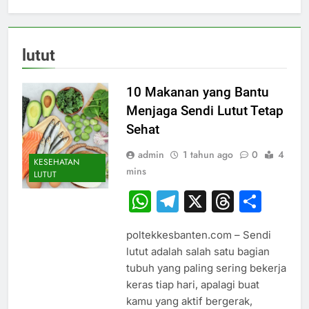
lutut
10 Makanan yang Bantu
Menjaga Sendi Lutut Tetap
Sehat
admin
1 tahun ago
0
4
KESEHATAN
mins
LUTUT
WhatsApp
Telegram
X
Thread
Sha
poltekkesbanten.com – Sendi
lutut adalah salah satu bagian
tubuh yang paling sering bekerja
keras tiap hari, apalagi buat
kamu yang aktif bergerak,