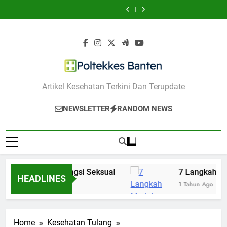
7 Langkah Mudah
5 Langkah
Skip
Jerawat
Menenangkan
Dukung Fungsi
Mencegah Bibir
Membersihkan
7 Aktivitas Ringan
Pikiran Cemas
Seksual
Hitam
Wajah Agar Bebas
to
yang Bisa
Jerawat
Menenangkan
content
Pikiran Cemas
Poltekkes Banten
Artikel Kesehatan Terkini Dan Terupdate
NEWSLETTER
RANDOM NEWS
yang Dukung Fungsi Seksual
7 Langkah Muda
HEADLINES
1 Tahun Ago
Home
Kesehatan Tulang