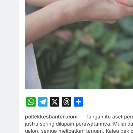
WhatsApp
Telegram
X
Threads
Share
poltekkesbanten.com
— Tangan itu aset pent
justru sering dilupain perawatannya. Mulai 
galon, semua melibatkan tangan. Kalau gak d