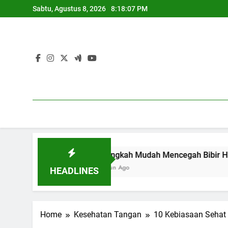
Skip
Sabtu, Agustus 8, 2026
8:18:08 PM
to
content
7 Langkah Mudah Mencegah Bibir Hitam
1 Tahun Ago
HEADLINES
Home
Kesehatan Tangan
10 Kebiasaan Sehat 