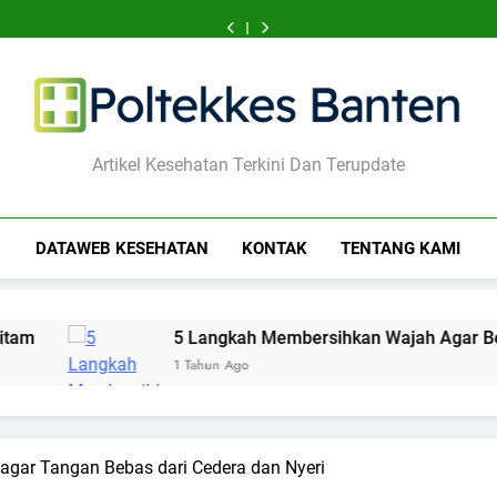
Aktivitas
Kebiasaan
Langkah
Langkah
Aktivitas
Kebiasaan
Langkah
5
7
Ringan
Sehat
Mudah
Membersihkan
Ringan
Sehat
Mudah
Langkah
Aktivitas
yang
yang
Mencegah
Wajah
yang
yang
Mencegah
Membersihkan
Ringan
Bisa
Dukung
Bibir
Agar
Bisa
Dukung
Bibir
Wajah
yang
Menenangkan
Fungsi
Hitam
Bebas
Menenangkan
Fungsi
Hitam
Agar
Bisa
Pikiran
Seksual
Jerawat
Pikiran
Seksual
Bebas
Menenangkan
Cemas
Cemas
Jerawat
Pikiran
Cemas
Poltekkes Banten
Artikel Kesehatan Terkini Dan Terupdate
DATAWEB KESEHATAN
KONTAK
TENTANG KAMI
5 Langkah Membersihkan Wajah Agar Bebas Jerawat
1 Tahun Ago
agar Tangan Bebas dari Cedera dan Nyeri