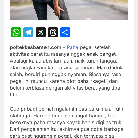
WhatsApp
Telegram
X
Threads
Share
poltekkesbanten.com
–
Paha
pegal setelah
aktivitas berat itu rasanya nggak enak banget.
Apalagi kalau abis lari jauh, naik-turun tangga,
atau angkat-angkat barang seharian. Mau duduk
salah, berdiri pun nggak nyaman. Biasanya rasa
pegal ini muncul karena otot paha “kaget” dan
belum terbiasa dengan aktivitas berat yang tiba-
tiba.
Gue pribadi pernah ngalamin pas baru mulai rutin
olahraga. Hari pertama semangat banget, tapi
besoknya paha rasanya kayak habis digilas truk.
Dari pengalaman itu, akhirnya gue coba berbagai
cara buat ngurangin pegal, dan ternyata bisa