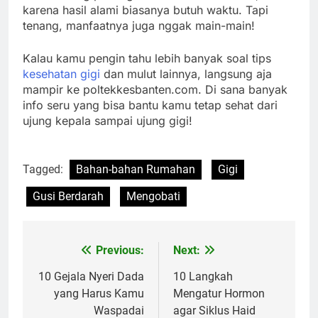
karena hasil alami biasanya butuh waktu. Tapi
tenang, manfaatnya juga nggak main-main!
Kalau kamu pengin tahu lebih banyak soal tips
kesehatan gigi
dan mulut lainnya, langsung aja
mampir ke poltekkesbanten.com. Di sana banyak
info seru yang bisa bantu kamu tetap sehat dari
ujung kepala sampai ujung gigi!
Tagged:
Bahan-bahan Rumahan
Gigi
Gusi Berdarah
Mengobati
Previous:
Next:
Navigasi
pos
10 Gejala Nyeri Dada
10 Langkah
yang Harus Kamu
Mengatur Hormon
Waspadai
agar Siklus Haid