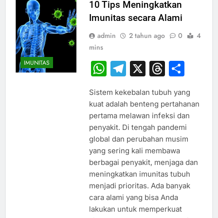
10 Tips Meningkatkan
Imunitas secara Alami
admin
2 tahun ago
0
4
mins
IMUNITAS
WhatsApp
Telegram
X
Thread
Sha
Sistem kekebalan tubuh yang
kuat adalah benteng pertahanan
pertama melawan infeksi dan
penyakit. Di tengah pandemi
global dan perubahan musim
yang sering kali membawa
berbagai penyakit, menjaga dan
meningkatkan imunitas tubuh
menjadi prioritas. Ada banyak
cara alami yang bisa Anda
lakukan untuk memperkuat