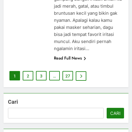
jadi merah, gatal, atau timbul
bruntusan kecil yang bikin gak
nyaman. Apalagi kalau kamu
pakai masker seharian, dagu
bisa jadi tempat favorit iritasi
muncul. Aku sendiri pernah
ngalamin iritasi…
Read Full News
1
2
3
…
27
Cari
CARI