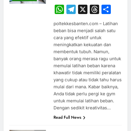
WhatsApp
Telegram
X
Thread
Sha
poltekkesbanten.com – Latihan
beban bisa menjadi salah satu
cara yang efektif untuk
meningkatkan kekuatan dan
membentuk tubuh. Namun,
banyak orang merasa ragu untuk
memulai latihan beban karena
khawatir tidak memiliki peralatan
yang cukup atau tidak tahu harus
mulai dari mana. Kabar baiknya,
Anda tidak perlu pergi ke gym
untuk memulai latihan beban.
Dengan sedikit kreativitas…
Read Full News