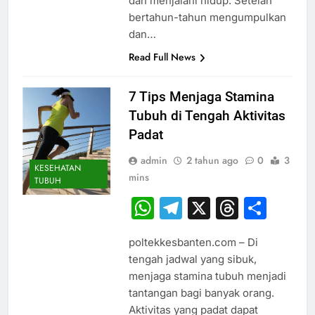
dan menjalani hidup. Setelah
bertahun-tahun mengumpulkan
dan…
Read Full News
7 Tips Menjaga Stamina
Tubuh di Tengah Aktivitas
Padat
admin
2 tahun ago
0
3
KESEHATAN
mins
TUBUH
WhatsApp
Telegram
X
Thread
Sha
poltekkesbanten.com – Di
tengah jadwal yang sibuk,
menjaga stamina tubuh menjadi
tantangan bagi banyak orang.
Aktivitas yang padat dapat