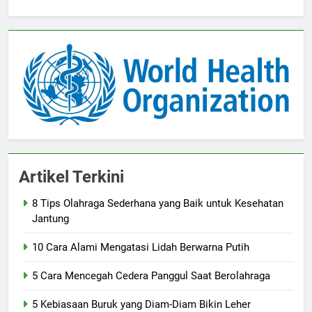
Artikel Terkini
8 Tips Olahraga Sederhana yang Baik untuk Kesehatan
Jantung
10 Cara Alami Mengatasi Lidah Berwarna Putih
5 Cara Mencegah Cedera Panggul Saat Berolahraga
5 Kebiasaan Buruk yang Diam-Diam Bikin Leher