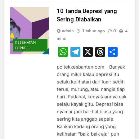
10 Tanda Depresi yang
Sering Diabaikan
admin
1 tahun ago
0
4
mins
KESEHATAN
DEPRESI
WhatsApp
Telegram
X
Thread
Sha
poltekkesbanten.com – Banyak
orang mikir kalau depresi itu
selalu kelihatan dari luar: sedih
terus, murung, atau nangis tiap
hari. Padahal, kenyataannya gak
selalu kayak gitu. Depresi bisa
nyamar jadi hal-hal biasa yang
sering kita anggap sepele.
Bahkan kadang orang yang
kelihatan “baik-baik aja” pun