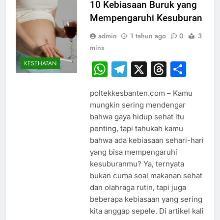
10 Kebiasaan Buruk yang
Mempengaruhi Kesuburan
admin
1 tahun ago
0
3
mins
KESEHATAN
WhatsApp
Telegram
X
Thread
Sha
poltekkesbanten.com – Kamu
mungkin sering mendengar
bahwa gaya hidup sehat itu
penting, tapi tahukah kamu
bahwa ada kebiasaan sehari-hari
yang bisa mempengaruhi
kesuburanmu? Ya, ternyata
bukan cuma soal makanan sehat
dan olahraga rutin, tapi juga
beberapa kebiasaan yang sering
kita anggap sepele. Di artikel kali