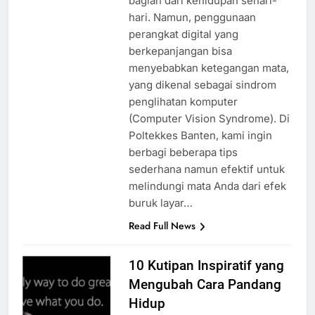
bagian dari kehidupan sehari-
hari. Namun, penggunaan
perangkat digital yang
berkepanjangan bisa
menyebabkan ketegangan mata,
yang dikenal sebagai sindrom
penglihatan komputer
(Computer Vision Syndrome). Di
Poltekkes Banten, kami ingin
berbagi beberapa tips
sederhana namun efektif untuk
melindungi mata Anda dari efek
buruk layar…
Read Full News
10 Kutipan Inspiratif yang
Mengubah Cara Pandang
Hidup