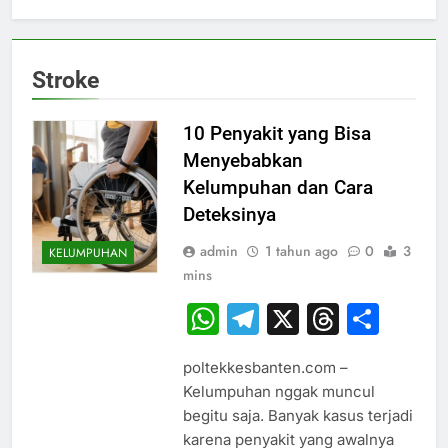
Stroke
10 Penyakit yang Bisa
Menyebabkan
Kelumpuhan dan Cara
Deteksinya
admin
1 tahun ago
0
3
KELUMPUHAN
mins
WhatsApp
Telegram
X
Thread
Sha
poltekkesbanten.com –
Kelumpuhan nggak muncul
begitu saja. Banyak kasus terjadi
karena penyakit yang awalnya