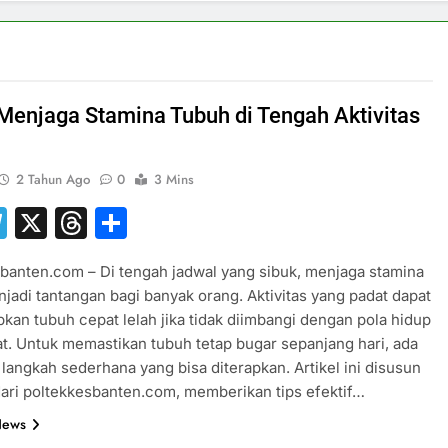
 Menjaga Stamina Tubuh di Tengah Aktivitas
2 Tahun Ago
0
3 Mins
hatsApp
Telegram
X
Threads
Share
banten.com – Di tengah jadwal yang sibuk, menjaga stamina
jadi tantangan bagi banyak orang. Aktivitas yang padat dapat
an tubuh cepat lelah jika tidak diimbangi dengan pola hidup
t. Untuk memastikan tubuh tetap bugar sepanjang hari, ada
langkah sederhana yang bisa diterapkan. Artikel ini disusun
dari poltekkesbanten.com, memberikan tips efektif…
News