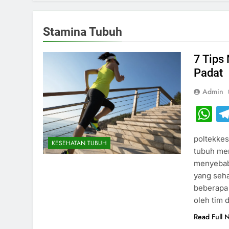
Stamina Tubuh
7 Tips
Padat
Admin
W
poltekkes
KESEHATAN TUBUH
tubuh men
menyebabk
yang seha
beberapa 
oleh tim 
Read Full 