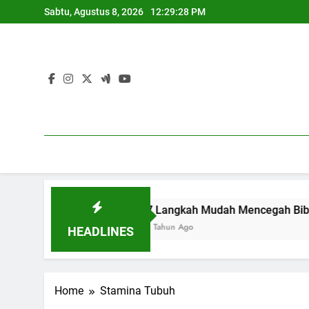
Skip
Sabtu, Agustus 8, 2026
12:29:29 PM
to
content
al
7 Langkah Mudah Mencegah Bibir Hitam
1 Tahun Ago
HEADLINES
Home
Stamina Tubuh