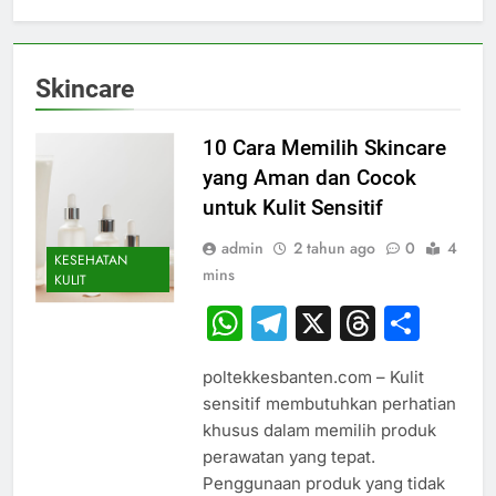
Skincare
10 Cara Memilih Skincare
yang Aman dan Cocok
untuk Kulit Sensitif
admin
2 tahun ago
0
4
KESEHATAN
mins
KULIT
WhatsApp
Telegram
X
Thread
Sha
poltekkesbanten.com – Kulit
sensitif membutuhkan perhatian
khusus dalam memilih produk
perawatan yang tepat.
Penggunaan produk yang tidak