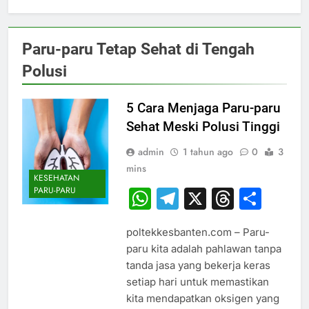
Paru-paru Tetap Sehat di Tengah
Polusi
5 Cara Menjaga Paru-paru
Sehat Meski Polusi Tinggi
admin
1 tahun ago
0
3
mins
KESEHATAN
PARU-PARU
WhatsApp
Telegram
X
Thread
Sha
poltekkesbanten.com – Paru-
paru kita adalah pahlawan tanpa
tanda jasa yang bekerja keras
setiap hari untuk memastikan
kita mendapatkan oksigen yang