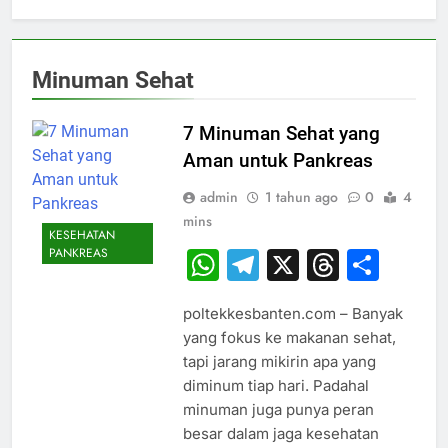
Minuman Sehat
7 Minuman Sehat yang
Aman untuk Pankreas
admin
1 tahun ago
0
4
mins
KESEHATAN
PANKREAS
WhatsApp
Telegram
X
Thread
Sha
poltekkesbanten.com – Banyak
yang fokus ke makanan sehat,
tapi jarang mikirin apa yang
diminum tiap hari. Padahal
minuman juga punya peran
besar dalam jaga kesehatan