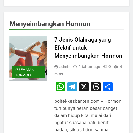
Menyeimbangkan Hormon
7 Jenis Olahraga yang
Efektif untuk
Menyeimbangkan Hormon
admin
1 tahun ago
0
4
KESEHATAN
mins
HORMON
WhatsApp
Telegram
X
Thread
Sha
poltekkesbanten.com – Hormon
tuh punya peran besar banget
dalam hidup kita, mulai dari
ngatur suasana hati, berat
badan, siklus tidur, sampai