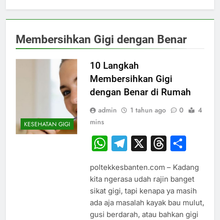
Membersihkan Gigi dengan Benar
10 Langkah
Membersihkan Gigi
dengan Benar di Rumah
admin
1 tahun ago
0
4
mins
KESEHATAN GIGI
WhatsApp
Telegram
X
Thread
Sha
poltekkesbanten.com – Kadang
kita ngerasa udah rajin banget
sikat gigi, tapi kenapa ya masih
ada aja masalah kayak bau mulut,
gusi berdarah, atau bahkan gigi