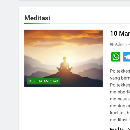
Meditasi
10 Man
Admin
W
Poltekkes
yang berm
KESEHATAN OTAK
Poltekke
memberika
memasukka
meningkat
kualitas 
meditasi
Read Full 