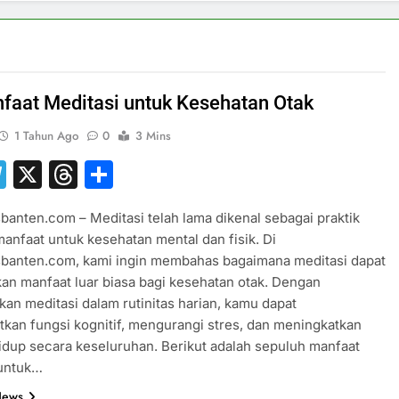
faat Meditasi untuk Kesehatan Otak
1 Tahun Ago
0
3 Mins
hatsApp
Telegram
X
Threads
Share
banten.com – Meditasi telah lama dikenal sebagai praktik
anfaat untuk kesehatan mental dan fisik. Di
sbanten.com, kami ingin membahas bagaimana meditasi dapat
n manfaat luar biasa bagi kesehatan otak. Dengan
n meditasi dalam rutinitas harian, kamu dapat
kan fungsi kognitif, mengurangi stres, dan meningkatkan
hidup secara keseluruhan. Berikut adalah sepuluh manfaat
 untuk…
News