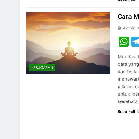
Cara M
Admin
W
Meditasi 
cara yang
KEBUGARAN
dan fisik
menawark
pikiran, 
untuk me
kesehata
Read Full 