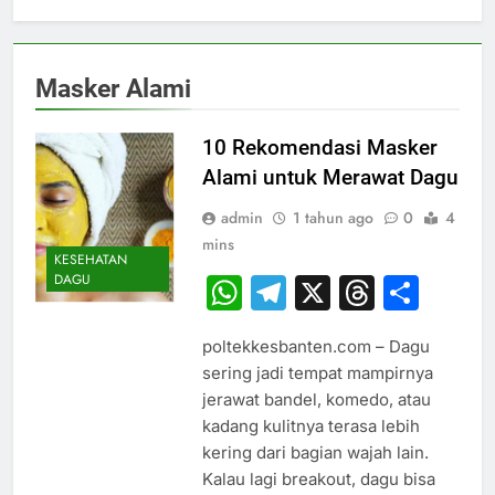
Masker Alami
10 Rekomendasi Masker
Alami untuk Merawat Dagu
admin
1 tahun ago
0
4
mins
KESEHATAN
DAGU
WhatsApp
Telegram
X
Thread
Sha
poltekkesbanten.com – Dagu
sering jadi tempat mampirnya
jerawat bandel, komedo, atau
kadang kulitnya terasa lebih
kering dari bagian wajah lain.
Kalau lagi breakout, dagu bisa