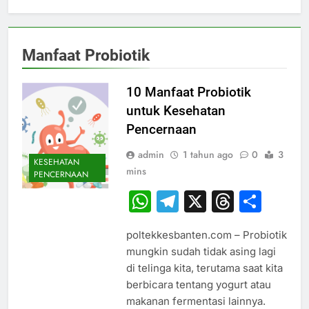
Manfaat Probiotik
10 Manfaat Probiotik
untuk Kesehatan
Pencernaan
admin
1 tahun ago
0
3
KESEHATAN
mins
PENCERNAAN
WhatsApp
Telegram
X
Thread
Sha
poltekkesbanten.com – Probiotik
mungkin sudah tidak asing lagi
di telinga kita, terutama saat kita
berbicara tentang yogurt atau
makanan fermentasi lainnya.