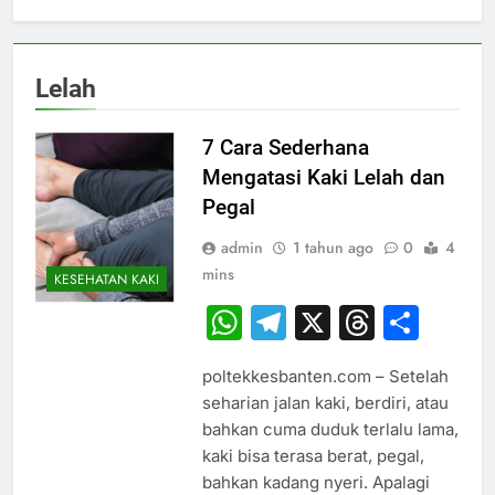
Lelah
7 Cara Sederhana
Mengatasi Kaki Lelah dan
Pegal
admin
1 tahun ago
0
4
mins
KESEHATAN KAKI
WhatsApp
Telegram
X
Thread
Sha
poltekkesbanten.com – Setelah
seharian jalan kaki, berdiri, atau
bahkan cuma duduk terlalu lama,
kaki bisa terasa berat, pegal,
bahkan kadang nyeri. Apalagi