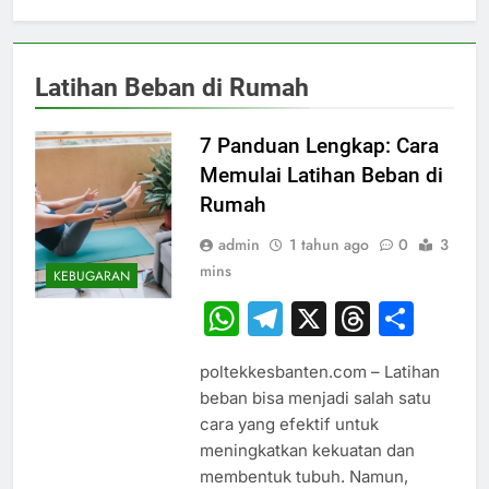
Latihan Beban di Rumah
7 Panduan Lengkap: Cara
Memulai Latihan Beban di
Rumah
admin
1 tahun ago
0
3
mins
KEBUGARAN
WhatsApp
Telegram
X
Thread
Sha
poltekkesbanten.com – Latihan
beban bisa menjadi salah satu
cara yang efektif untuk
meningkatkan kekuatan dan
membentuk tubuh. Namun,