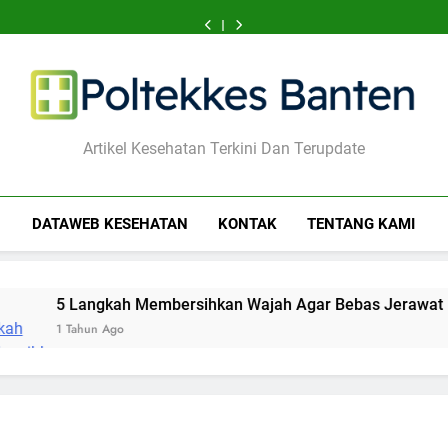
yang
yang
Mencegah
Wajah
yang
yang
Mencegah
Membersihkan
Ringan
Bisa
Dukung
Bibir
Agar
Bisa
Dukung
Bibir
Wajah
yang
Menenangkan
Fungsi
Hitam
Bebas
Menenangkan
Fungsi
Hitam
Agar
Bisa
Pikiran
Seksual
Jerawat
Pikiran
Seksual
Bebas
Menenangkan
Cemas
Cemas
Jerawat
Pikiran
Cemas
Poltekkes Banten
Artikel Kesehatan Terkini Dan Terupdate
DATAWEB KESEHATAN
KONTAK
TENTANG KAMI
gkah Membersihkan Wajah Agar Bebas Jerawat
n Ago