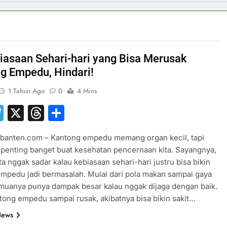
iasaan Sehari-hari yang Bisa Merusak
g Empedu, Hindari!
1 Tahun Ago
0
4 Mins
hatsApp
Telegram
X
Threads
Share
sbanten.com – Kantong empedu memang organ kecil, tapi
penting banget buat kesehatan pencernaan kita. Sayangnya,
ta nggak sadar kalau kebiasaan sehari-hari justru bisa bikin
mpedu jadi bermasalah. Mulai dari pola makan sampai gaya
muanya punya dampak besar kalau nggak dijaga dengan baik.
tong empedu sampai rusak, akibatnya bisa bikin sakit…
News