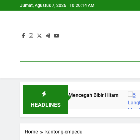
Skip
Jumat, Agustus 7, 2026
10:20:15 AM
to
content
 Langkah Mudah Mencegah Bibir Hitam
5 Lan
Tahun Ago
1 Tahu
HEADLINES
Home
kantong-empedu