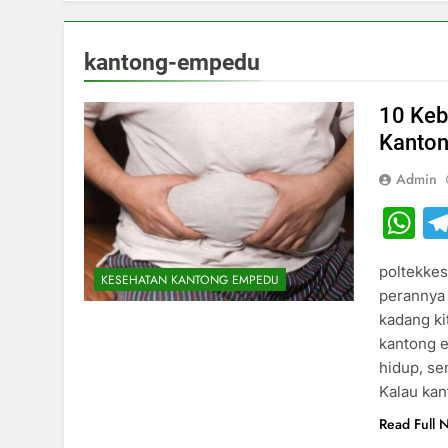
kantong-empedu
10 Keb
Kanton
Admin
W
poltekke
KESEHATAN KANTONG EMPEDU
perannya 
kadang ki
kantong e
hidup, se
Kalau kan
Read Full 