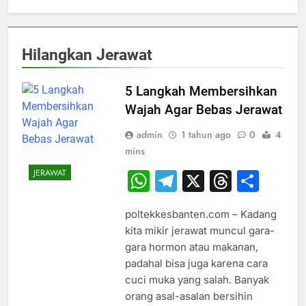
Hilangkan Jerawat
5 Langkah Membersihkan
Wajah Agar Bebas Jerawat
admin
1 tahun ago
0
4
mins
JERAWAT
WhatsApp
Telegram
X
Thread
Sha
poltekkesbanten.com – Kadang
kita mikir jerawat muncul gara-
gara hormon atau makanan,
padahal bisa juga karena cara
cuci muka yang salah. Banyak
orang asal-asalan bersihin