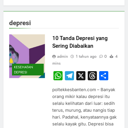
depresi
10 Tanda Depresi yang
Sering Diabaikan
admin
1 tahun ago
0
4
mins
KESEHATAN
DEPRESI
WhatsApp
Telegram
X
Thread
Sha
poltekkesbanten.com – Banyak
orang mikir kalau depresi itu
selalu kelihatan dari luar: sedih
terus, murung, atau nangis tiap
hari. Padahal, kenyataannya gak
selalu kayak gitu. Depresi bisa