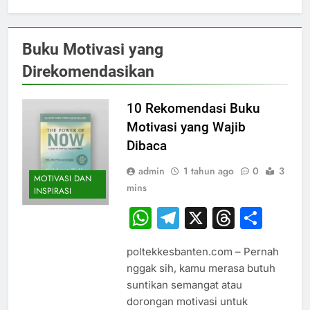
Buku Motivasi yang
Direkomendasikan
10 Rekomendasi Buku
Motivasi yang Wajib
Dibaca
admin
1 tahun ago
0
3
MOTIVASI DAN
mins
INSPIRASI
WhatsApp
Telegram
X
Thread
Sha
poltekkesbanten.com – Pernah
nggak sih, kamu merasa butuh
suntikan semangat atau
dorongan motivasi untuk