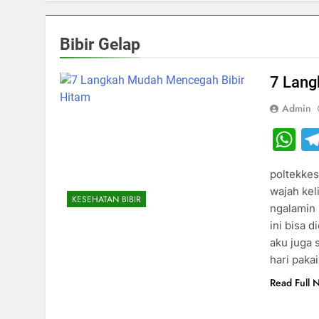
Bibir Gelap
7 Lang
Admin
W
poltekkes
wajah kel
KESEHATAN BIBIR
ngalamin 
ini bisa 
aku juga 
hari paka
Read Full 