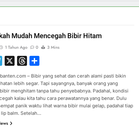
kah Mudah Mencegah Bibir Hitam
1 Tahun Ago
0
3 Mins
hatsApp
Telegram
X
Threads
Share
banten.com – Bibir yang sehat dan cerah alami pasti bikin
ihatan lebih segar. Tapi sayangnya, banyak orang yang
bibir menghitam tanpa tahu penyebabnya. Padahal, kondisi
dicegah kalau kita tahu cara perawatannya yang benar. Dulu
sempat panik waktu lihat warna bibir mulai gelap, padahal tiap
i lip balm. Setelah…
News