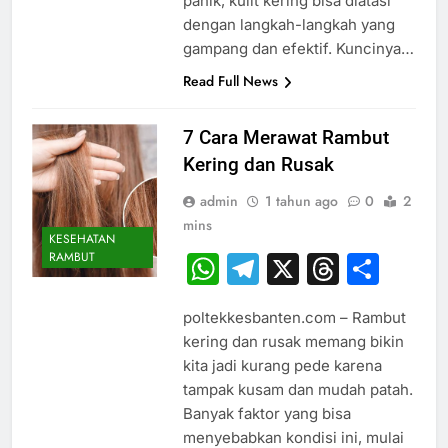
panik, kulit kering bisa diatasi
dengan langkah-langkah yang
gampang dan efektif. Kuncinya…
Read Full News
7 Cara Merawat Rambut
Kering dan Rusak
admin
1 tahun ago
0
2
mins
KESEHATAN
RAMBUT
WhatsApp
Telegram
X
Thread
Sha
poltekkesbanten.com – Rambut
kering dan rusak memang bikin
kita jadi kurang pede karena
tampak kusam dan mudah patah.
Banyak faktor yang bisa
menyebabkan kondisi ini, mulai