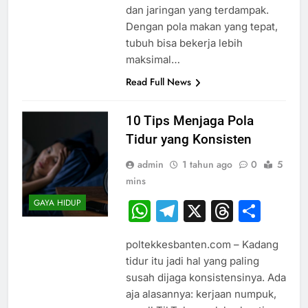
dan jaringan yang terdampak.
Dengan pola makan yang tepat,
tubuh bisa bekerja lebih
maksimal…
Read Full News
10 Tips Menjaga Pola
Tidur yang Konsisten
admin
1 tahun ago
0
5
mins
GAYA HIDUP
WhatsApp
Telegram
X
Thread
Sha
poltekkesbanten.com – Kadang
tidur itu jadi hal yang paling
susah dijaga konsistensinya. Ada
aja alasannya: kerjaan numpuk,