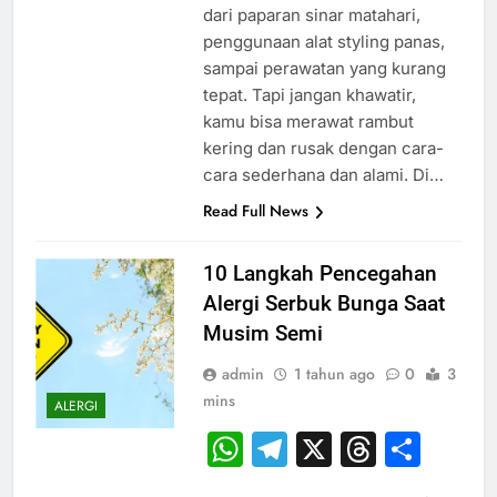
dari paparan sinar matahari,
penggunaan alat styling panas,
sampai perawatan yang kurang
tepat. Tapi jangan khawatir,
kamu bisa merawat rambut
kering dan rusak dengan cara-
cara sederhana dan alami. Di…
Read Full News
10 Langkah Pencegahan
Alergi Serbuk Bunga Saat
Musim Semi
admin
1 tahun ago
0
3
mins
ALERGI
WhatsApp
Telegram
X
Thread
Sha