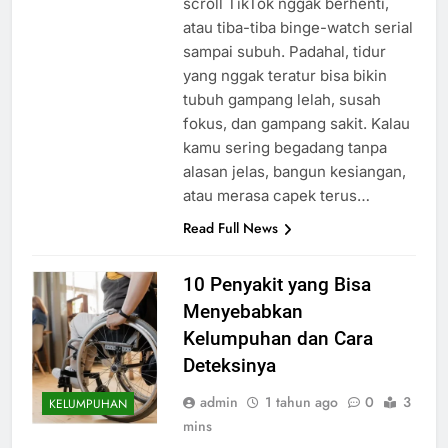
scroll TikTok nggak berhenti,
atau tiba-tiba binge-watch serial
sampai subuh. Padahal, tidur
yang nggak teratur bisa bikin
tubuh gampang lelah, susah
fokus, dan gampang sakit. Kalau
kamu sering begadang tanpa
alasan jelas, bangun kesiangan,
atau merasa capek terus…
Read Full News
10 Penyakit yang Bisa
Menyebabkan
Kelumpuhan dan Cara
Deteksinya
admin
1 tahun ago
0
3
KELUMPUHAN
mins