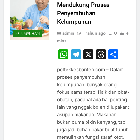
Mendukung Proses
Penyembuhan
Kelumpuhan
admin
1 tahun ago
0
4
KELUMPUHAN
mins
WhatsApp
Telegram
X
Thread
Sha
poltekkesbanten.com – Dalam
proses penyembuhan
kelumpuhan, banyak orang
fokus sama terapi fisik dan obat-
obatan, padahal ada hal penting
lain yang nggak boleh dilupakan:
asupan makanan. Makanan
bukan cuma bikin kenyang, tapi
juga jadi bahan bakar buat tubuh
memulihkan fungsi saraf, otot,