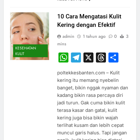
10 Cara Mengatasi Kulit
Kering dengan Efektif
admin
1 tahun ago
0
3
mins
KESEHATAN
KULIT
WhatsApp
Telegram
X
Thread
Sha
poltekkesbanten.com – Kulit
kering itu memang nyebelin
banget, bikin nggak nyaman dan
kadang bikin rasa percaya diri
jadi turun. Gak cuma bikin kulit
terasa kasar dan gatal, kulit
kering juga bisa bikin wajah
terlihat kusam dan lebih cepat
muncul garis halus. Tapi jangan