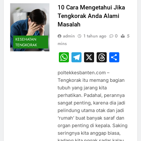
10 Cara Mengetahui Jika
Tengkorak Anda Alami
Masalah
admin
1 tahun ago
0
5
KESEHATAN
mins
TENGKORAK
WhatsApp
Telegram
X
Thread
Sha
poltekkesbanten.com –
Tengkorak itu memang bagian
tubuh yang jarang kita
perhatikan. Padahal, perannya
sangat penting, karena dia jadi
pelindung utama otak dan jadi
‘rumah’ buat banyak saraf dan
organ penting di kepala. Saking
seringnya kita anggap biasa,
kadang kita nggak sadar kalau