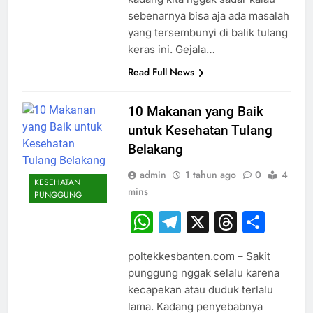
sebenarnya bisa aja ada masalah
yang tersembunyi di balik tulang
keras ini. Gejala…
Read Full News
10 Makanan yang Baik
untuk Kesehatan Tulang
Belakang
admin
1 tahun ago
0
4
KESEHATAN
mins
PUNGGUNG
WhatsApp
Telegram
X
Thread
Sha
poltekkesbanten.com – Sakit
punggung nggak selalu karena
kecapekan atau duduk terlalu
lama. Kadang penyebabnya