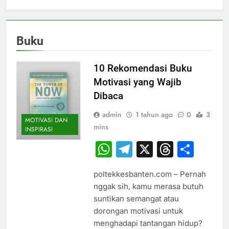
Buku
10 Rekomendasi Buku
Motivasi yang Wajib
Dibaca
admin
1 tahun ago
0
3
MOTIVASI DAN
mins
INSPIRASI
WhatsApp
Telegram
X
Thread
Sha
poltekkesbanten.com – Pernah
nggak sih, kamu merasa butuh
suntikan semangat atau
dorongan motivasi untuk
menghadapi tantangan hidup?